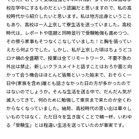
校在学中にするものだという認識だと思いますので、私の高
校時代から紹介したいと思います。私は地方出身ということ
もあり、高校は一人上京して寮生活を送っていました。高校
時代は、レポートや宿題と同時並行で受験勉強も進めつつ、
その傍ら家事もそつなくこなしていました！と胸を張ってい
えたら何よりでした。しかし、私が上京した頃はちょうどコ
ロナ禍の全盛期で、授業は全てリモートワーク、不要不急の
外出は禁止、新しいクラスメイトと話すことはおろか面と向
かって会う機会はほとんど皆無といった始末で、おそらく一
日中(家族を含め)誰とも話さなかった日の方が多かったので
はないのでしょうか。そんな生活を送る中で、だんだん気が
滅入ってきて、何のために勉強して東京まで来たのか全くわ
からなくなっていました。結局、高校時代の思い出は華々し
いものではなく、ただ日々を生き抜くことで精一杯、いわゆ
る「受験生」とは程遠い生活を送っていたのが事実です。