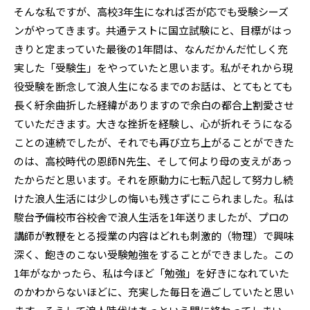
そんな私ですが、高校3年生になれば否が応でも受験シーズ
ンがやってきます。共通テストに国立試験にと、目標がはっ
きりと定まっていた最後の1年間は、なんだかんだ忙しく充
実した「受験生」をやっていたと思います。私がそれから現
役受験を断念して浪人生になるまでのお話は、とてもとても
長く紆余曲折した経緯がありますので余白の都合上割愛させ
ていただきます。大きな挫折を経験し、心が折れそうになる
ことの連続でしたが、それでも再び立ち上がることができた
のは、高校時代の恩師N先生、そして何より母の支えがあっ
たからだと思います。それを原動力に七転八起して努力し続
けた浪人生活には少しの悔いも残さずにこられました。私は
駿台予備校市谷校舎で浪人生活を1年送りましたが、プロの
講師が教鞭をとる授業の内容はどれも刺激的（物理）で興味
深く、飽きのこない受験勉強をすることができました。この
1年がなかったら、私は今ほど「勉強」を好きになれていた
のかわからないほどに、充実した毎日を過ごしていたと思い