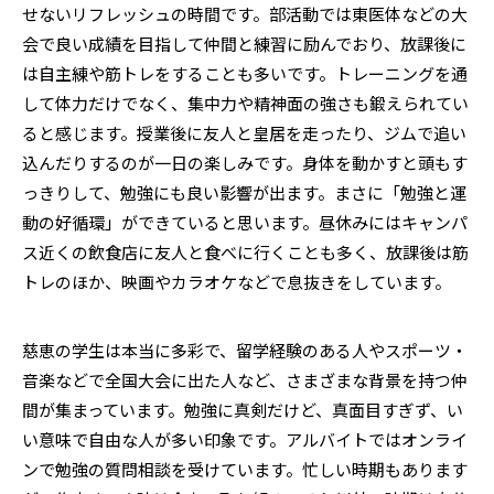
せないリフレッシュの時間です。部活動では東医体などの大
会で良い成績を目指して仲間と練習に励んでおり、放課後に
は自主練や筋トレをすることも多いです。トレーニングを通
して体力だけでなく、集中力や精神面の強さも鍛えられてい
ると感じます。授業後に友人と皇居を走ったり、ジムで追い
込んだりするのが一日の楽しみです。身体を動かすと頭もす
っきりして、勉強にも良い影響が出ます。まさに「勉強と運
動の好循環」ができていると思います。昼休みにはキャンパ
ス近くの飲食店に友人と食べに行くことも多く、放課後は筋
トレのほか、映画やカラオケなどで息抜きをしています。
慈恵の学生は本当に多彩で、留学経験のある人やスポーツ・
音楽などで全国大会に出た人など、さまざまな背景を持つ仲
間が集まっています。勉強に真剣だけど、真面目すぎず、い
い意味で自由な人が多い印象です。アルバイトではオンライ
ンで勉強の質問相談を受けています。忙しい時期もあります