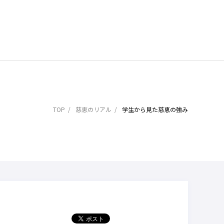
TOP
慈恵のリアル
学生から見た慈恵の強み