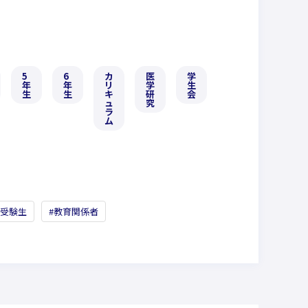
5
6
カ
医
学
部
年
年
リ
学
生
活
生
生
キ
研
会
動
ュ
究
ラ
ム
受験生
教育関係者