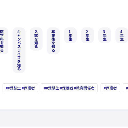
医
キ
入
卒
1
2
3
4
学
ャ
試
業
年
年
年
年
科
ン
を
後
生
生
生
生
を
パ
知
を
知
ス
る
知
る
ラ
る
イ
フ
を
知
る
#受験生 #保護者
#受験生 #保護者 #教育関係者
保護者