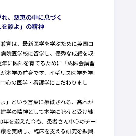
がれ、慈恵の中に息づく
人を診よ」の精神
木兼寛は、最新医学を学ぶために英国ロ
ス病院医学校に留学し、優秀な成績を収
の翌年に医師を育てるために「成医会講習
れが本学の前身です。イギリス医学を学
間中心の医学・看護学にこだわりまし
診よ」という言葉に象徴される、髙木が
、建学の精神として本学に脈々と受け継
40年を迎えた今も、患者さん中心のチー
医療を実践し、臨床を支える研究を振興