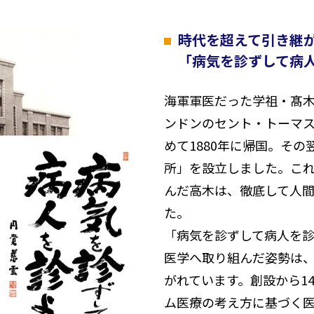
時代を超えて引き継
「病気を診ずして病
海軍軍医だった学祖・髙
ンドンのセント・トーマ
めて1880年に帰国。そ
所」を設立しました。こ
んだ高木は、徹底して人
た。
「病気を診ずして病人を
医学へ取り組んだ姿勢は
がれています。創設から1
ム医療の考え方に基づく