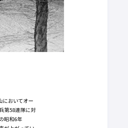
山においてオー
兵第
58
連隊に対
の昭和
6
年