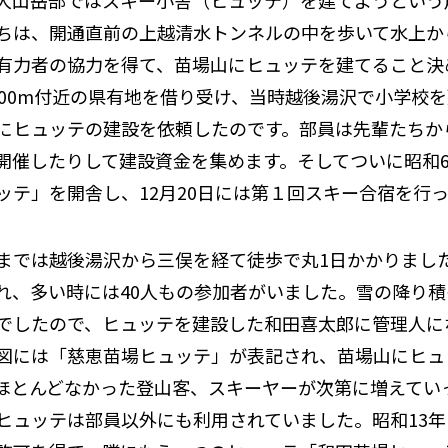
大山岳部ではスキー小舎（ヒュッテ）を建てようという
ちは、開通直前の上越清水トンネルの中を歩いて水上か
有力者の協力を得て、苗場山にヒュッテを建てること決
00m
付近の県有地を借り受け、当時越後湯沢で小学校を
にヒュッテの建設を依頼したのです。部員は先輩たちか
開催したりして建設資金を集めます。そしてついに昭和
ッテ」を開舎し、
12
月
20
日には第１回スキー合宿を行
までは越後湯沢から三俣を経て徒歩で丸
1
日かかりまし
れ、多い時には
40
人もの参加者がいました。雪の降り積
でしたので、ヒュッテを建設した和田喜太郎に管理人に
図には「慈恵苗場ヒュッテ」が表記され、苗場山にヒュ
ほとんどなかった登山客、スキーヤーが次第に増えてい
ヒュッテは部員以外にも利用されていました。昭和
13
年