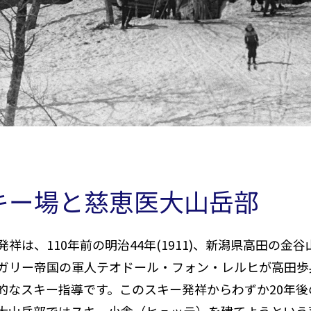
キー場と慈恵医大山岳部
発祥は、
110
年前の明治
44
年
(1911)
、新潟県高田の金谷
ガリー帝国の軍人テオドール・フォン・レルヒが高田歩
的なスキー指導です。このスキー発祥からわずか
20
年後