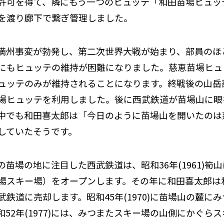
許可を得て、隣にもう一つのヒュッテ「和田苗場ヒュッ
を渡り廊下で繋ぎ管理しました。
満州事変が勃発し、第二次世界大戦が始まり、部員のほ
にもヒュッテの維持が困難になりました。慈恵苗場ヒュ
ュッテのみが維持されることになります。終戦後の山岳
場ヒュッテを利用しました。後に西武鉄道が苗場山に眼
中でも和田喜太郎は「今日のように苗場山を開いたのは
していたそうです。
の苗場の地に注目した西武鉄道は、昭和
36
年
(1961)
筍山
場スキー場）をオープンします。その年に和田喜太郎は
武鉄道に売却します。昭和
45
年
(1970)
に苗場山の麓にみ
和
52
年
(1977)
には、みつまたスキー場の山側にかぐらス