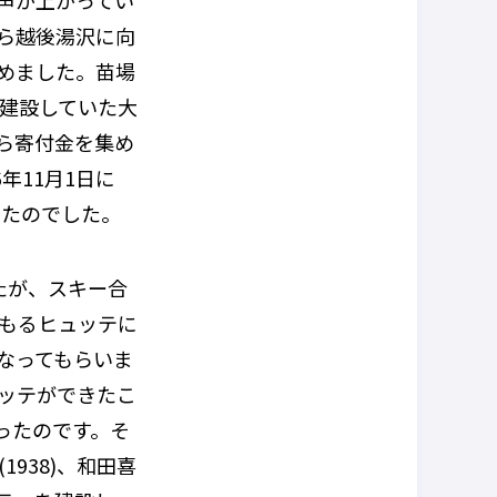
声が上がってい
ら越後湯沢に向
めました。苗場
建設していた大
ら寄付金を集め
6
年
11
月
1
日に
ったのでした。
たが、スキー合
もるヒュッテに
なってもらいま
ッテができたこ
ったのです。そ
(1938)
、和田喜