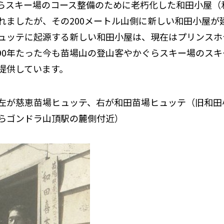
らスキー場のコース整備のために老朽化した和田小屋（
れましたが、その
2
00
メートル山側に新しい和田小屋が
ュッテに起源する新しい和田小屋は、現在はプリンスホ
90
年たった今も苗場山の登山客やかぐらスキー場のスキ
提供しています。
左が慈恵苗場ヒュッテ、右が和田苗場ヒュッテ（旧和田
らゴンドラ山頂駅の麓側付近）