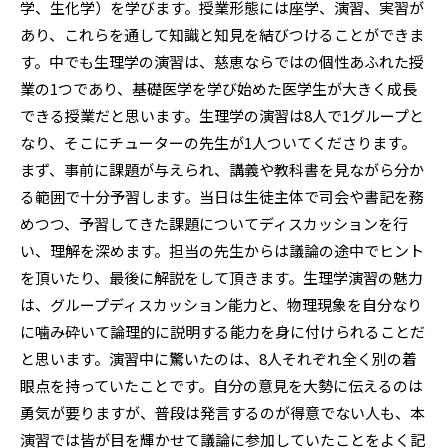
学、生化学）を学びます。授業形態には座学、演習、実習が
あり、これらを通して知識と知見を結びつけることができま
す。中でも生理学の演習は、慈恵ならではの個性あふれた授
業の1つであり、基礎医学を学び始めた医学生が大きく成長
できる授業だと思います。生理学の演習は8人で1グループと
なり、そこにチューターの先生が1人ついてくださります。
まず、事前に課題が与えられ、講義や教科書を見ながら分か
る範囲で十分予習します。当日は生徒主体で司会や書記を務
めつつ、予習してきた課題についてディスカッションを行
い、理解を深めます。担当の先生からは議論の途中でヒント
を頂いたり、最後に解説をして頂きます。生理学演習の魅力
は、グループディスカッション能力と、物理現象を自分なり
に噛み砕いて論理的に説明する能力を身に付けられることだ
と思います。演習中に驚いたのは、8人それぞれ全く別の着
眼点を持っていたことです。自分の意見を大勢に伝えるのは
勇気が要りますが、普段は発言するのが得意でない人も、本
演習では皆が目を輝かせて議論に参加していたことをよく記