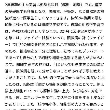
2年後期の主な実習は形態系科目（解剖、組織）です。座学
の基礎医学も各論となり、循環器、呼吸器、など臓器別の勉
強が進んで医学生らしくなってきます。私が2年後期で最も
印象に残っているのは組織学実習です。後期の組織学実習で
は、各臓器別に詳しく学びます。3か月に及ぶ実習が終了す
る際には、ツァイガー試験といって、顕微鏡の針（ツァイガ
ー）で目的の細胞を時間内に指し示す試験が行われます。そ
のため、組織構造を十分に理解し、初めてみたプレパラート
であっても自分の力で細胞や組織を鑑別する能力が求められ
ます。 組織学実習の魅力は、何といっても先生方との距離が
近く、顕微鏡を覗いて分からないことがあれば丁寧に教えて
くださることです。 私が組織学実習で最も面白く奥深いと思
ったのは、細胞の形態から機能を想像できることです。例え
ば上皮細胞1つとっても摩擦に強い上皮、伸び縮みに対応で
きる上皮、エネルギーを産生して活発に仕事をする上皮など
があります。また、核や核小体、細胞質の大きさを観察する